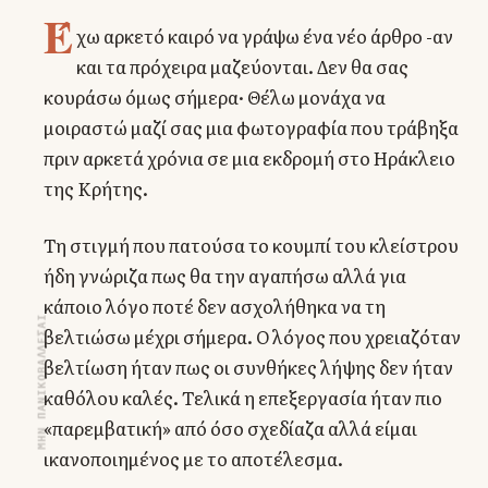
Έ
χω αρκετό καιρό να γράψω ένα νέο άρθρο -αν
και τα πρόχειρα μαζεύονται. Δεν θα σας
κουράσω όμως σήμερα· Θέλω μονάχα να
μοιραστώ μαζί σας μια φωτογραφία που τράβηξα
πριν αρκετά χρόνια σε μια εκδρομή στο Ηράκλειο
της Κρήτης.
Τη στιγμή που πατούσα το κουμπί του κλείστρου
ήδη γνώριζα πως θα την αγαπήσω αλλά για
κάποιο λόγο ποτέ δεν ασχολήθηκα να τη
ΜΗΝ ΠΑΝΙΚΟΒΑΛΛΕΣΑΙ
βελτιώσω μέχρι σήμερα. Ο λόγος που χρειαζόταν
βελτίωση ήταν πως οι συνθήκες λήψης δεν ήταν
καθόλου καλές. Τελικά η επεξεργασία ήταν πιο
«παρεμβατική» από όσο σχεδίαζα αλλά είμαι
ικανοποιημένος με το αποτέλεσμα.