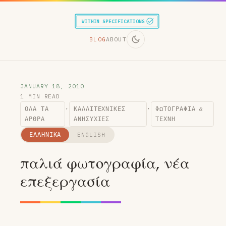
WITHIN SPECIFICATIONS
BLOG
ABOUT
JANUARY 18, 2010
1 MIN READ
,
,
ΌΛΑ ΤΑ
ΚΑΛΛΙΤΕΧΝΙΚΈΣ
ΦΩΤΟΓΡΑΦΊΑ &
ΆΡΘΡΑ
ΑΝΗΣΥΧΊΕΣ
ΤΈΧΝΗ
ΕΛΛΗΝΙΚΆ
ENGLISH
παλιά φωτογραφία, νέα
επεξεργασία