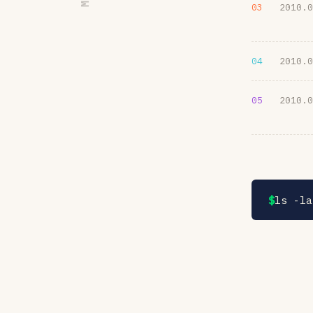
03
2010.0
04
2010.0
05
2010.0
$
ls -la