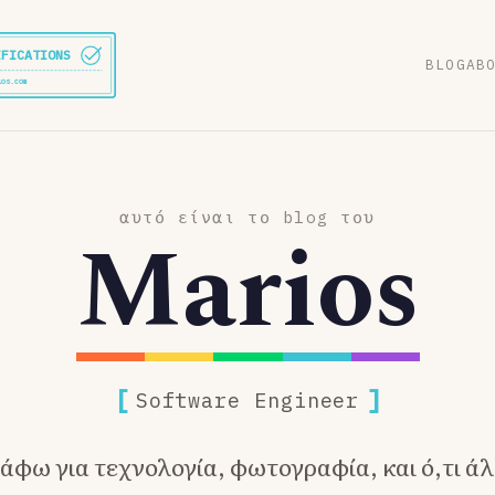
IFICATIONS
BLOG
AB
ios.com
αυτό είναι το blog του
Marios
[
]
Software Engineer
άφω για τεχνολογία, φωτογραφία, και ό,τι ά