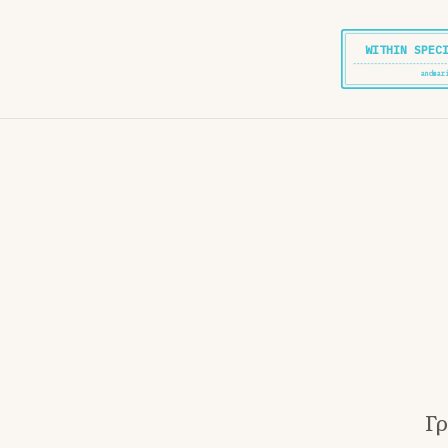
WITHIN SPEC
andmar
Γρ