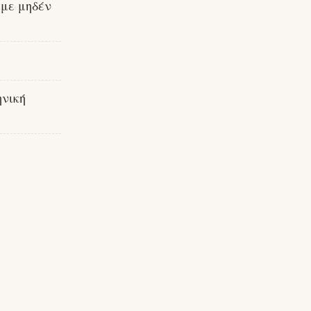
 με μηδέν
νική